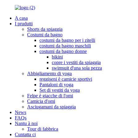
A casa
I prudutti
Shorts da spiaggia
Costumi da bagno
costumi da bagno per i zitelli
costumi da bagno maschili
costumi da bagno donne
bikini
copre i vestiti da spiaggia
swimsuit d'una sola pezza
Abbigliamento di yoga
reggiseni è camicie sportivi
Pantaloni di yoga
Set di vestiti da yoga
Felpe è giacche di l'omi
Camicia d'omi
Asciugamani da spiaggia
News
FAQs
Nantu à noi
Tour di fabbrica
Cuntatta ci