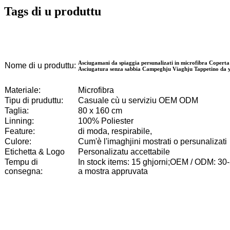
Tags di u produttu
Asciugamani da spiaggia persunalizati in microfibra Coperta
Nome di u produttu:
Asciugatura senza sabbia Campeghju Viaghju Tappetino da 
Materiale:
Microfibra
Tipu di pruduttu:
Casuale cù u serviziu OEM ODM
Taglia:
80 x 160 cm
Linning:
100% Poliester
Feature:
di moda, respirabile,
Culore:
Cum'è l'imaghjini mostrati o persunalizati
Etichetta & Logo
Personalizatu accettabile
Tempu di
In stock items: 15 ghjorni;OEM / ODM: 30
consegna:
a mostra appruvata