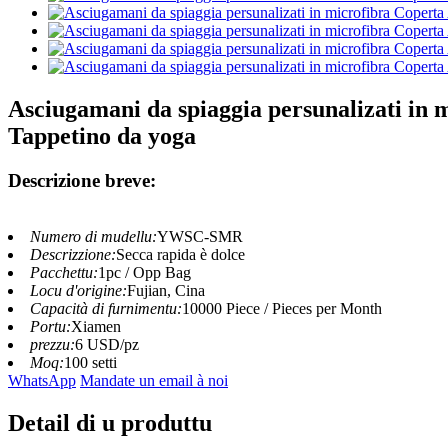
Asciugamani da spiaggia persunalizati in
Tappetino da yoga
Descrizione breve:
Numero di mudellu:
YWSC-SMR
Descrizzione:
Secca rapida è dolce
Pacchettu:
1pc / Opp Bag
Locu d'origine:
Fujian, Cina
Capacità di furnimentu:
10000 Piece / Pieces per Month
Portu:
Xiamen
prezzu:
6 USD/pz
Moq:
100 setti
WhatsApp
Mandate un email à noi
Detail di u produttu