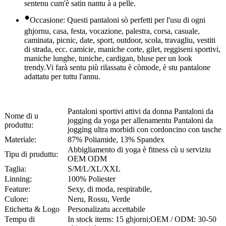
sentenu cum'è satin nantu à a pelle.
•
Occasione: Questi pantaloni sò perfetti per l'usu di ogni
ghjornu, casa, festa, vocazione, palestra, corsa, casuale,
caminata, picnic, date, sport, outdoor, scola, travagliu, vestiti
di strada, ecc. camicie, maniche corte, gilet, reggiseni sportivi,
maniche lunghe, tuniche, cardigan, bluse per un look
trendy.Vi farà sentu più rilassatu è còmode, è stu pantalone
adattatu per tuttu l'annu.
Pantaloni sportivi attivi da donna Pantaloni da
Nome di u
jogging da yoga per allenamentu Pantaloni da
produttu:
jogging ultra morbidi con cordoncino con tasche
Materiale:
87% Poliamide, 13% Spandex
Abbigliamento di yoga è fitness cù u serviziu
Tipu di pruduttu:
OEM ODM
Taglia:
S/M/L/XL/XXL
Linning:
100% Poliester
Feature:
Sexy, di moda, respirabile,
Culore:
Neru, Rossu, Verde
Etichetta & Logo
Personalizatu accettabile
Tempu di
In stock items: 15 ghjorni;OEM / ODM: 30-50