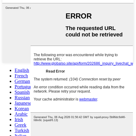
English
French
German
Portuguese
Spanish
Russian
Japanese
Korean
Arabic
Irish
Greek
Turkish
Italian