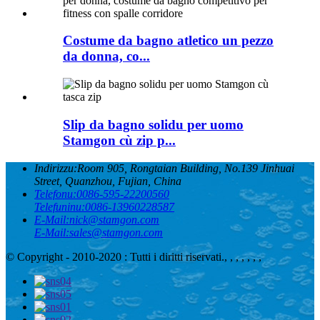
Costume da bagno atletico un pezzo
da donna, co...
Slip da bagno solidu per uomo
Stamgon cù zip p...
Indirizzu:
Room 905, Rongtaian Building, No.139 Jinhuai
Street, Quanzhou, Fujian, China
Telefonu:
0086-595-22200560
Telefuninu:
0086-13960228587
E-Mail:
nick@stamgon.com
E-Mail:
sales@stamgon.com
© Copyright - 2010-2020 : Tutti i diritti riservati.
, , , , , , ,