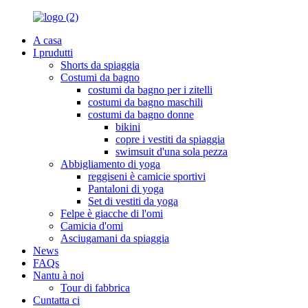
A casa
I prudutti
Shorts da spiaggia
Costumi da bagno
costumi da bagno per i zitelli
costumi da bagno maschili
costumi da bagno donne
bikini
copre i vestiti da spiaggia
swimsuit d'una sola pezza
Abbigliamento di yoga
reggiseni è camicie sportivi
Pantaloni di yoga
Set di vestiti da yoga
Felpe è giacche di l'omi
Camicia d'omi
Asciugamani da spiaggia
News
FAQs
Nantu à noi
Tour di fabbrica
Cuntatta ci