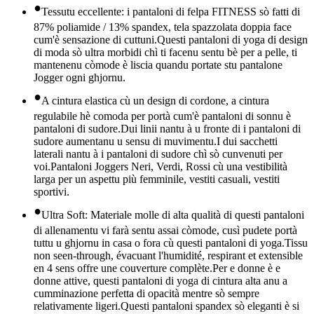
•
Tessutu eccellente: i pantaloni di felpa FITNESS sò fatti di
87% poliamide / 13% spandex, tela spazzolata doppia face
cum'è sensazione di cuttuni.Questi pantaloni di yoga di design
di moda sò ultra morbidi chì ti facenu sentu bè per a pelle, ti
mantenenu còmode è liscia quandu portate stu pantalone
Jogger ogni ghjornu.
•
A cintura elastica cù un design di cordone, a cintura
regulabile hè comoda per portà cum'è pantaloni di sonnu è
pantaloni di sudore.Dui linii nantu à u fronte di i pantaloni di
sudore aumentanu u sensu di muvimentu.I dui sacchetti
laterali nantu à i pantaloni di sudore chì sò cunvenuti per
voi.Pantaloni Joggers Neri, Verdi, Rossi cù una vestibilità
larga per un aspettu più femminile, vestiti casuali, vestiti
sportivi.
•
Ultra Soft: Materiale molle di alta qualità di questi pantaloni
di allenamentu vi farà sentu assai còmode, cusì pudete portà
tuttu u ghjornu in casa o fora cù questi pantaloni di yoga.Tissu
non seen-through, évacuant l'humidité, respirant et extensible
en 4 sens offre une couverture complète.Per e donne è e
donne attive, questi pantaloni di yoga di cintura alta anu a
cumminazione perfetta di opacità mentre sò sempre
relativamente ligeri.Questi pantaloni spandex sò eleganti è si