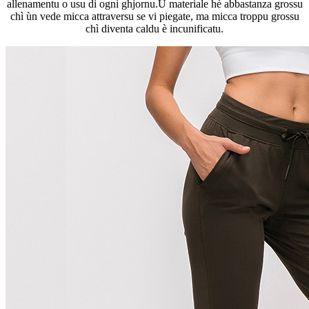
allenamentu o usu di ogni ghjornu.U materiale hè abbastanza grossu
chì ùn vede micca attraversu se vi piegate, ma micca troppu grossu
chì diventa caldu è incunificatu.